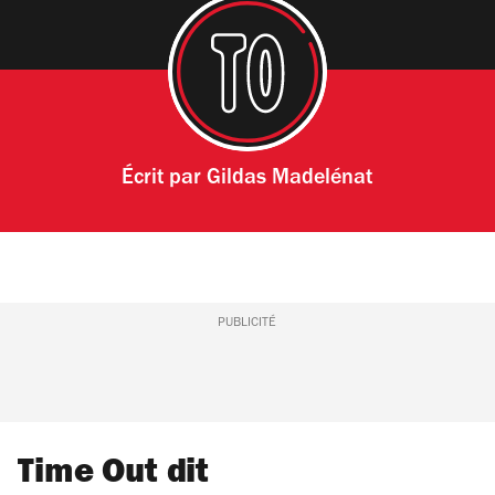
Écrit par
Gildas Madelénat
PUBLICITÉ
Time Out dit