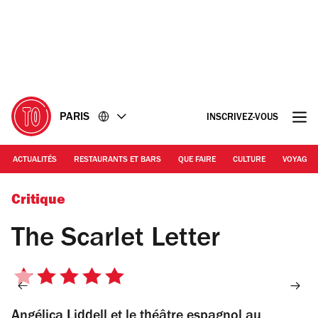
Accéder
Accéder
au
au
contenu
pied
de
page
PARIS
INSCRIVEZ-VOUS
ACTUALITÉS
RESTAURANTS ET BARS
QUE FAIRE
CULTURE
VOYAGE
© Simon Gosselin
Critique
The Scarlet Letter
5
sur
Angélica Liddell et le théâtre espagnol au
5