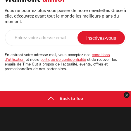
vraiment
aimer
Vous ne pourrez plus vous passer de notre newsletter. Grâce à
elle, découvrez avant tout le monde les meilleurs plans du
moment.
Entrez
votre
adresse
email
En entrant votre adresse mail, vous acceptez nos
conditions
d'utilisation
et notre
politique de confidentialité
et de recevoir les
emails de Time Out à propos de l'actualité, évents, offres et
promotionnelles de nos partenaires.
F
Back to Top