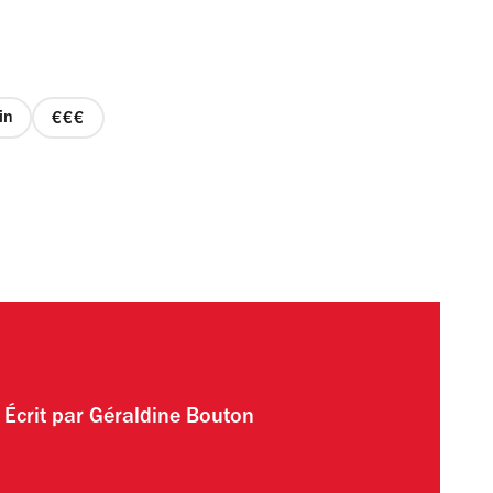
in
prix
3
sur
4
Écrit par
Géraldine Bouton