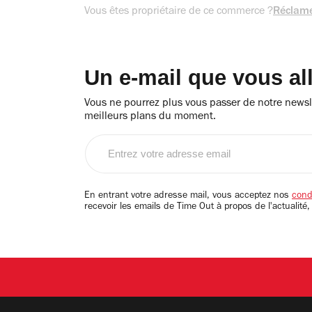
Vous êtes propriétaire de ce commerce ?
Réclame
Un e-mail que vous al
Vous ne pourrez plus vous passer de notre newsle
meilleurs plans du moment.
Entrez
votre
adresse
email
En entrant votre adresse mail, vous acceptez nos
condi
recevoir les emails de Time Out à propos de l'actualité,