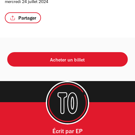
mercredi 24 juillet 2024
sur
4
Partager
Acheter un billet
Écrit par
EP