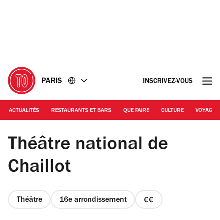
Accéder
Accéder
au
au
contenu
pied
de
page
PARIS
INSCRIVEZ-VOUS
ACTUALITÉS
RESTAURANTS ET BARS
QUE FAIRE
CULTURE
VOYAGE
Time Out Oliver Knight | Théâtre National de Chaillot
Théâtre national de
Chaillot
Théâtre
16e arrondissement
prix
2