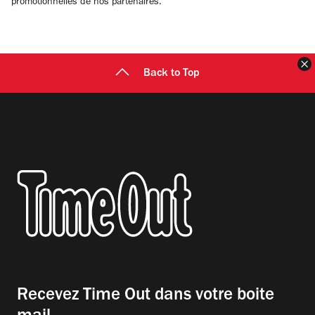
promotionnelles de nos partenaires.
F
Back to Top
Recevez Time Out dans votre boite