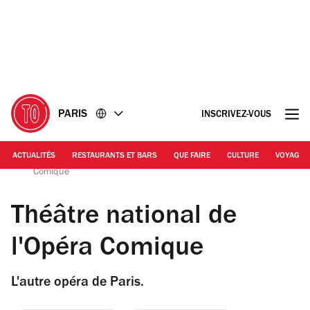
Accéder
Accéder
au
au
contenu
pied
de
page
PARIS
INSCRIVEZ-VOUS
ACTUALITÉS
RESTAURANTS ET BARS
QUE FAIRE
CULTURE
VOYAGE
Heloise Bergman / Time Out | Théâtre National de l'Opéra
Comique
Théâtre national de
l'Opéra Comique
L'autre opéra de Paris.