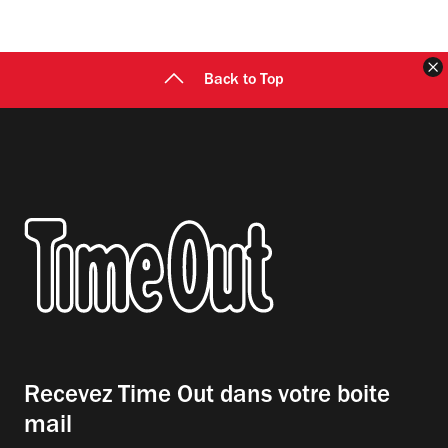
F
Back to Top
Recevez Time Out dans votre boite
mail