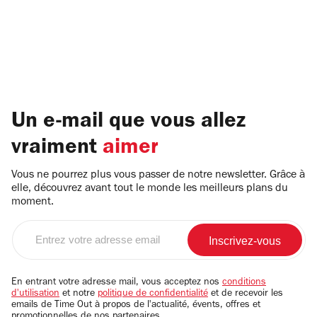
Un e-mail que vous allez
vraiment
aimer
Vous ne pourrez plus vous passer de notre newsletter. Grâce à
elle, découvrez avant tout le monde les meilleurs plans du
moment.
Entrez
votre
adresse
email
En entrant votre adresse mail, vous acceptez nos
conditions
d'utilisation
et notre
politique de confidentialité
et de recevoir les
emails de Time Out à propos de l'actualité, évents, offres et
promotionnelles de nos partenaires.