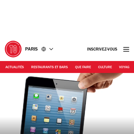
Accéder
Accéder
au
au
contenu
pied
de
page
PARIS
INSCRIVEZ-VOUS
ACTUALITÉS
RESTAURANTS ET BARS
QUE FAIRE
CULTURE
VOYAGE