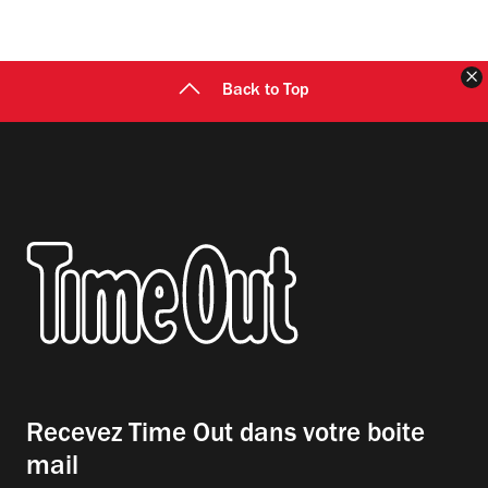
F
Back to Top
Recevez Time Out dans votre boite
mail