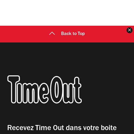
F
Back to Top
Recevez Time Out dans votre boite