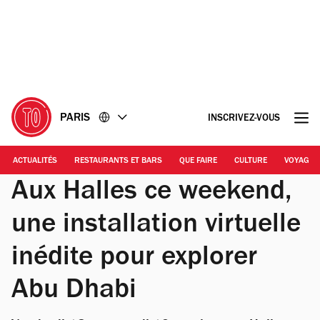
Accéder
Accéder
au
au
contenu
pied
de
page
PARIS
INSCRIVEZ-VOUS
ACTUALITÉS
RESTAURANTS ET BARS
QUE FAIRE
CULTURE
VOYAGE
Aux Halles ce weekend,
une installation virtuelle
inédite pour explorer
Abu Dhabi