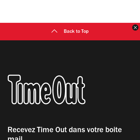
F
Back to Top
Recevez Time Out dans votre boite