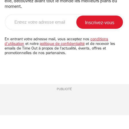
elle, découvrez avant tout le monde les meilleurs plans du
moment.
Entrez
votre
adresse
email
En entrant votre adresse mail, vous acceptez nos
conditions
d'utilisation
et notre
politique de confidentialité
et de recevoir les
emails de Time Out à propos de l'actualité, évents, offres et
promotionnelles de nos partenaires.
PUBLICITÉ