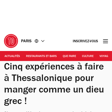
Accéder
Accéder
au
au
contenu
pied
de
page
PARIS
INSCRIVEZ-VOUS
ACTUALITÉS
RESTAURANTS ET BARS
QUE FAIRE
CULTURE
VOYAGE
Cinq expériences à faire
à Thessalonique pour
manger comme un dieu
grec !