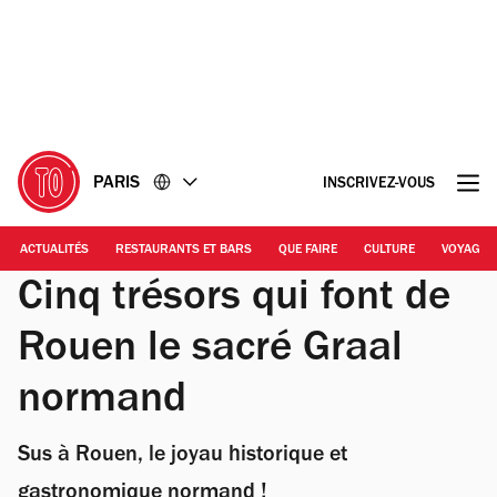
Accéder
Accéder
au
au
contenu
pied
de
page
PARIS
INSCRIVEZ-VOUS
ACTUALITÉS
RESTAURANTS ET BARS
QUE FAIRE
CULTURE
VOYAGE
Cinq trésors qui font de
Rouen le sacré Graal
normand
Sus à Rouen, le joyau historique et
gastronomique normand !