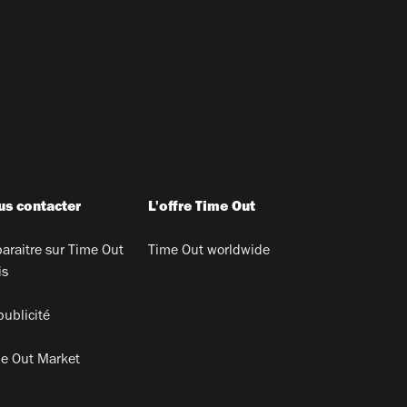
s contacter
L'offre Time Out
araitre sur Time Out
Time Out worldwide
is
publicité
e Out Market