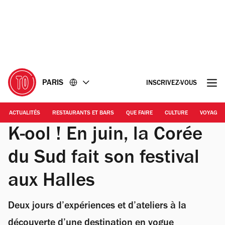
Accéder
Accéder
au
au
contenu
pied
de
page
PARIS
INSCRIVEZ-VOUS
ACTUALITÉS
RESTAURANTS ET BARS
QUE FAIRE
CULTURE
VOYAGE
K-ool ! En juin, la Corée
du Sud fait son festival
aux Halles
Deux jours d’expériences et d’ateliers à la
découverte d’une destination en vogue