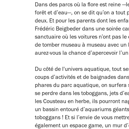
Dans des parcs où la flore est reine
—
l
forêt et d’eau
—
, on se dit qu’on a tou
deux. Et pour les parents dont les enfa
Frédéric Beigbeder dans une soirée can
sanctuaire où les voitures n’ont pas le 
de tomber museau à museau avec un lap
aurez-vous la chance d’apercevoir l’un
Du côté de l'univers aquatique, tout s
coups d’activités et de baignades dan
phares du parc aquatique, on
surfera 
se perdre dans les toboggans, jets d’
les Cousteau en herbe, ils pourront na
un bassin entouré d’aquariums géants. 
toboggans ! Et si l’envie de vous mett
également un espace game, un mur d’e