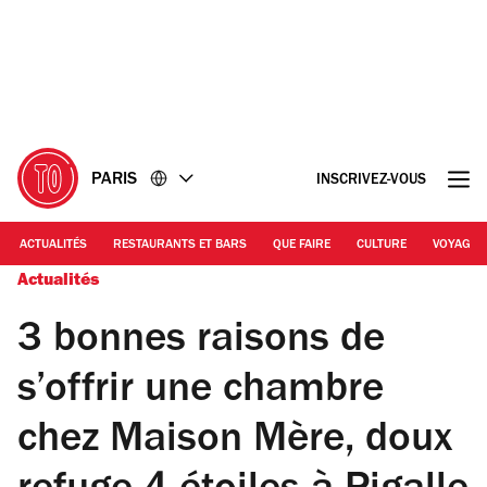
Accéder
Accéder
au
au
contenu
pied
de
page
PARIS
INSCRIVEZ-VOUS
ACTUALITÉS
RESTAURANTS ET BARS
QUE FAIRE
CULTURE
VOYAGE
Actualités
3 bonnes raisons de
s’offrir une chambre
chez Maison Mère, doux