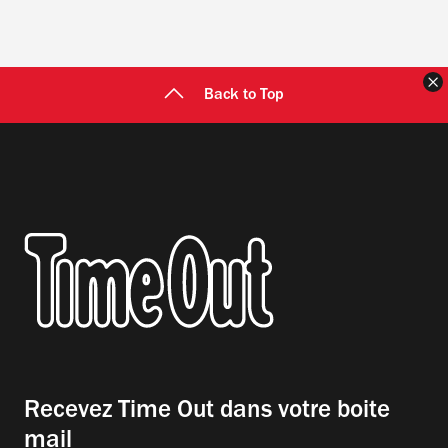
F
Back to Top
Recevez Time Out dans votre boite
mail