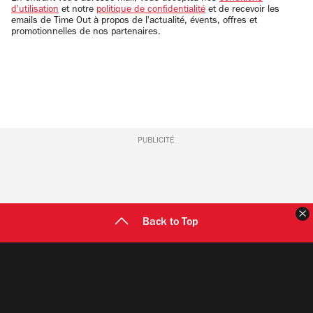
d'utilisation
et notre
politique de confidentialité
et de recevoir les
emails de Time Out à propos de l'actualité, évents, offres et
promotionnelles de nos partenaires.
PUBLICITÉ
F
Back to Top