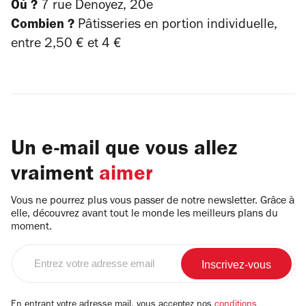
Où ?
7 rue Denoyez, 20e
Combien ?
Pâtisseries en portion individuelle,
entre 2,50 € et 4 €
Un e-mail que vous allez
vraiment
aimer
Vous ne pourrez plus vous passer de notre newsletter. Grâce à
elle, découvrez avant tout le monde les meilleurs plans du
moment.
Entrez
votre
adresse
email
En entrant votre adresse mail, vous acceptez nos
conditions