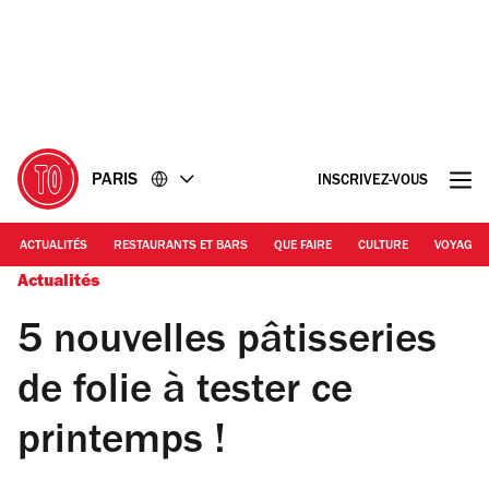
Accéder
Accéder
au
au
contenu
pied
de
page
PARIS
INSCRIVEZ-VOUS
ACTUALITÉS
RESTAURANTS ET BARS
QUE FAIRE
CULTURE
VOYAGE
Actualités
5 nouvelles pâtisseries
de folie à tester ce
printemps !