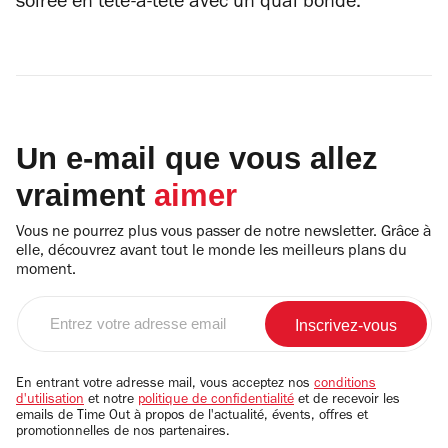
soirée en tête-à-tête avec un quai bondé.
Un e-mail que vous allez
vraiment
aimer
Vous ne pourrez plus vous passer de notre newsletter. Grâce à
elle, découvrez avant tout le monde les meilleurs plans du
moment.
Entrez
votre
adresse
email
En entrant votre adresse mail, vous acceptez nos
conditions
d'utilisation
et notre
politique de confidentialité
et de recevoir les
emails de Time Out à propos de l'actualité, évents, offres et
promotionnelles de nos partenaires.