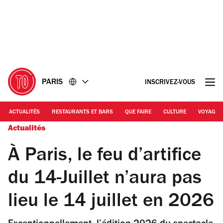
Accéder
Accéder
au
au
contenu
pied
de
page
PARIS
INSCRIVEZ-VOUS
ACTUALITÉS
RESTAURANTS ET BARS
QUE FAIRE
CULTURE
VOYAGE
Actualités
À Paris, le feu d’artifice
du 14-Juillet n’aura pas
lieu le 14 juillet en 2026