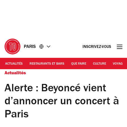
Accéder
Accéder
au
au
contenu
pied
de
page
PARIS
INSCRIVEZ-VOUS
ACTUALITÉS
RESTAURANTS ET BARS
QUE FAIRE
CULTURE
VOYAGE
Actualités
Alerte : Beyoncé vient
d’annoncer un concert à
Paris