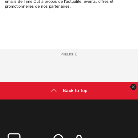
emails de Time Out à propos de l'actualité, évents, offres et
promotionnelles de nos partenaires.
PUBLICITÉ
F
Back to Top