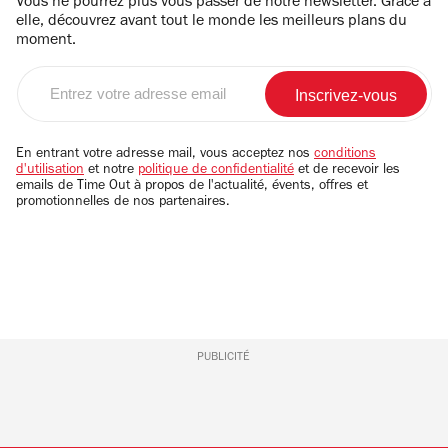
Vous ne pourrez plus vous passer de notre newsletter. Grâce à
elle, découvrez avant tout le monde les meilleurs plans du
moment.
Entrez
votre
adresse
email
En entrant votre adresse mail, vous acceptez nos
conditions
d'utilisation
et notre
politique de confidentialité
et de recevoir les
emails de Time Out à propos de l'actualité, évents, offres et
promotionnelles de nos partenaires.
PUBLICITÉ