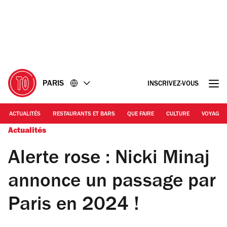
Accéder
Accéder
au
au
contenu
pied
de
page
PARIS
INSCRIVEZ-VOUS
ACTUALITÉS
RESTAURANTS ET BARS
QUE FAIRE
CULTURE
VOYAGE
Actualités
Alerte rose : Nicki Minaj
annonce un passage par
Paris en 2024 !