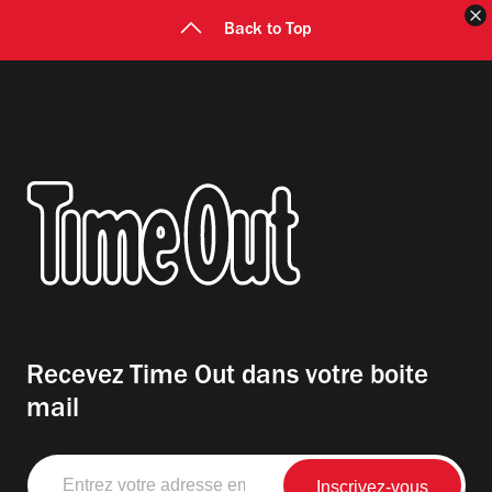
F
Back to Top
Recevez Time Out dans votre boite
mail
Entrez