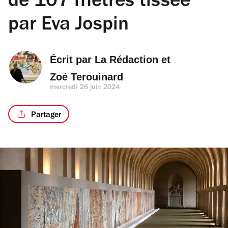
de 107 mètres tissée
par Eva Jospin
Écrit par 
La Rédaction
 et 
Zoé Terouinard
mercredi 26 juin 2024
Partager