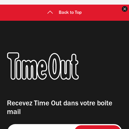
F
Back to Top
Recevez Time Out dans votre boite
mail
Entrez