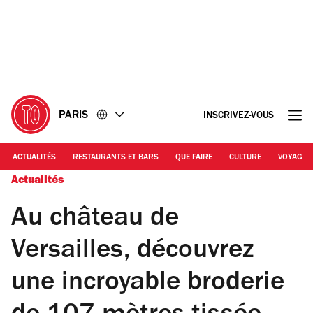
Accéder
Accéder
au
au
contenu
pied
de
page
PARIS
INSCRIVEZ-VOUS
ACTUALITÉS
RESTAURANTS ET BARS
QUE FAIRE
CULTURE
VOYAGE
Actualités
Au château de
Versailles, découvrez
une incroyable broderie