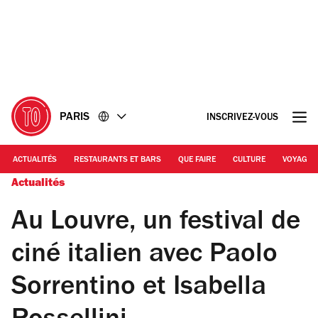
Accéder
Accéder
au
au
contenu
pied
de
page
PARIS
INSCRIVEZ-VOUS
ACTUALITÉS
RESTAURANTS ET BARS
QUE FAIRE
CULTURE
VOYAGE
Actualités
Au Louvre, un festival de
ciné italien avec Paolo
Sorrentino et Isabella