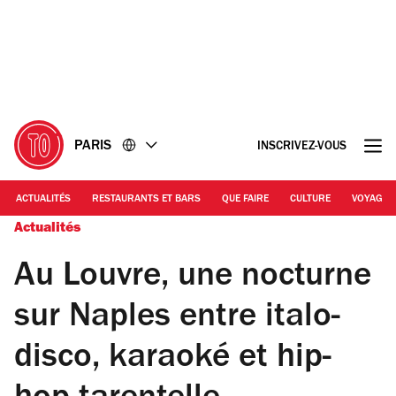
Accéder
Accéder
au
au
contenu
pied
de
page
PARIS
INSCRIVEZ-VOUS
ACTUALITÉS
RESTAURANTS ET BARS
QUE FAIRE
CULTURE
VOYAGE
Actualités
Au Louvre, une nocturne
sur Naples entre italo-
disco, karaoké et hip-