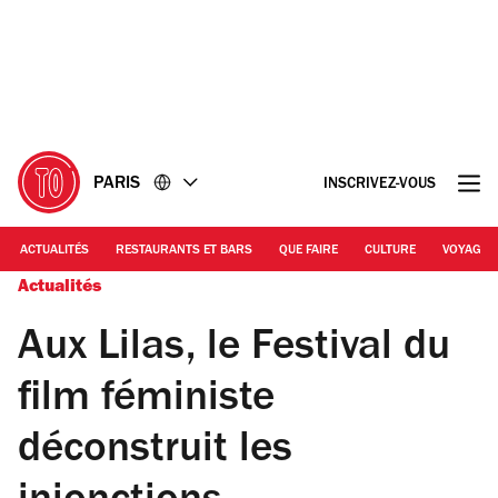
Accéder
Accéder
au
au
contenu
pied
de
page
PARIS
INSCRIVEZ-VOUS
ACTUALITÉS
RESTAURANTS ET BARS
QUE FAIRE
CULTURE
VOYAGE
Actualités
Aux Lilas, le Festival du
film féministe
déconstruit les