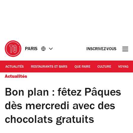
Accéder
Accéder
au
au
contenu
pied
de
page
PARIS
INSCRIVEZ-VOUS
ACTUALITÉS
RESTAURANTS ET BARS
QUE FAIRE
CULTURE
VOYAGE
Actualités
Bon plan : fêtez Pâques
dès mercredi avec des
chocolats gratuits