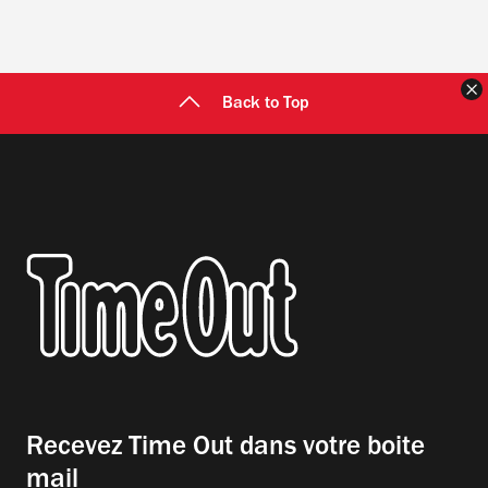
F
Back to Top
Recevez Time Out dans votre boite
mail