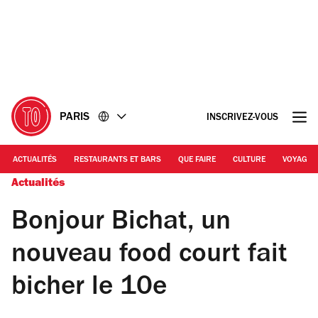
Accéder
Accéder
au
au
contenu
pied
de
page
PARIS
INSCRIVEZ-VOUS
ACTUALITÉS
RESTAURANTS ET BARS
QUE FAIRE
CULTURE
VOYAGE
Actualités
Bonjour Bichat, un
nouveau food court fait
bicher le 10e