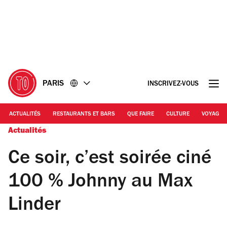
Accéder
Accéder
au
au
contenu
pied
de
page
PARIS
INSCRIVEZ-VOUS
ACTUALITÉS
RESTAURANTS ET BARS
QUE FAIRE
CULTURE
VOYAGE
Actualités
Ce soir, c’est soirée ciné
100 % Johnny au Max
Linder