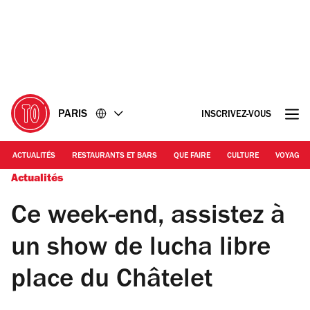
Accéder
Accéder
au
au
contenu
pied
de
page
PARIS
INSCRIVEZ-VOUS
ACTUALITÉS
RESTAURANTS ET BARS
QUE FAIRE
CULTURE
VOYAGE
Actualités
Ce week-end, assistez à
un show de lucha libre
place du Châtelet