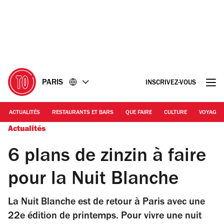
Accéder
Accéder
au
au
contenu
pied
de
page
PARIS
INSCRIVEZ-VOUS
ACTUALITÉS
RESTAURANTS ET BARS
QUE FAIRE
CULTURE
VOYAGE
Actualités
6 plans de zinzin à faire
pour la Nuit Blanche
La Nuit Blanche est de retour à Paris avec une
22e édition de printemps. Pour vivre une nuit