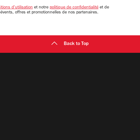
tions d'utilisation
et notre
politique de confidentialité
et de
 évents, offres et promotionnelles de nos partenaires.
Back to Top