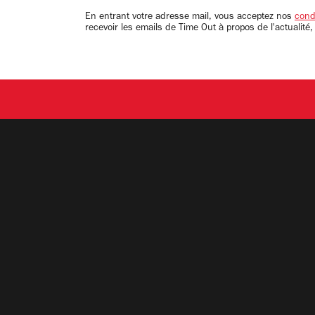
email
En entrant votre adresse mail, vous acceptez nos
condi
recevoir les emails de Time Out à propos de l'actualité,