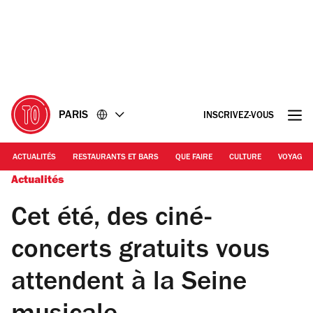
Accéder
Accéder
au
au
contenu
pied
de
page
PARIS
INSCRIVEZ-VOUS
ACTUALITÉS
RESTAURANTS ET BARS
QUE FAIRE
CULTURE
VOYAGE
Actualités
Cet été, des ciné-
concerts gratuits vous
attendent à la Seine