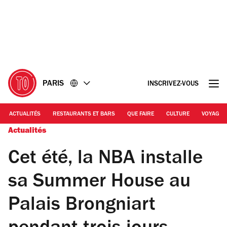
Accéder
Accéder
au
au
contenu
pied
de
page
PARIS
INSCRIVEZ-VOUS
ACTUALITÉS
RESTAURANTS ET BARS
QUE FAIRE
CULTURE
VOYAGE
Actualités
Cet été, la NBA installe
sa Summer House au
Palais Brongniart