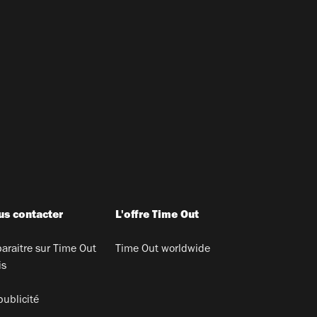
s contacter
L'offre Time Out
araitre sur Time Out
Time Out worldwide
is
publicité