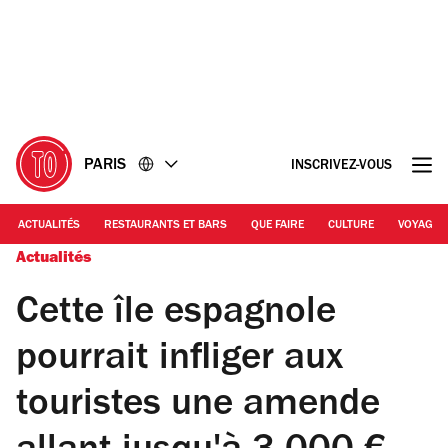
Accéder
Accéder
au
au
contenu
pied
de
page
PARIS
INSCRIVEZ-VOUS
ACTUALITÉS
RESTAURANTS ET BARS
QUE FAIRE
CULTURE
VOYAGE
Actualités
Cette île espagnole
pourrait infliger aux
touristes une amende