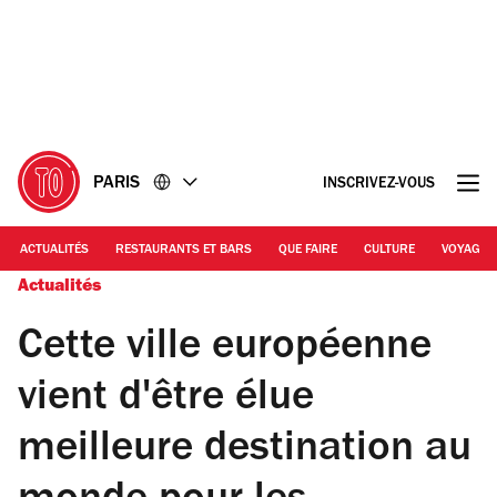
Accéder
Accéder
au
au
contenu
pied
de
page
PARIS
INSCRIVEZ-VOUS
ACTUALITÉS
RESTAURANTS ET BARS
QUE FAIRE
CULTURE
VOYAGE
Actualités
Cette ville européenne
vient d'être élue
meilleure destination au