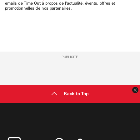
emails de Time Out à propos de l'actualité, évents, offres et
promotionnelles de nos partenaires.
PUBLICITÉ
F
Back to Top