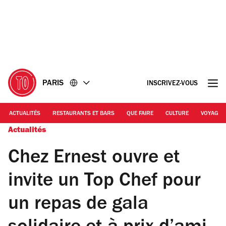
Accéder
Accéder
au
au
contenu
pied
de
page
PARIS
INSCRIVEZ-VOUS
ACTUALITÉS
RESTAURANTS ET BARS
QUE FAIRE
CULTURE
VOYAGE
Actualités
Chez Ernest ouvre et
invite un Top Chef pour
un repas de gala