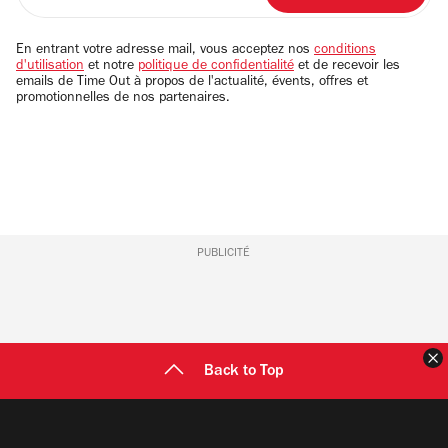
adresse
email
En entrant votre adresse mail, vous acceptez nos
conditions
d'utilisation
et notre
politique de confidentialité
et de recevoir les
emails de Time Out à propos de l'actualité, évents, offres et
promotionnelles de nos partenaires.
PUBLICITÉ
F
Back to Top