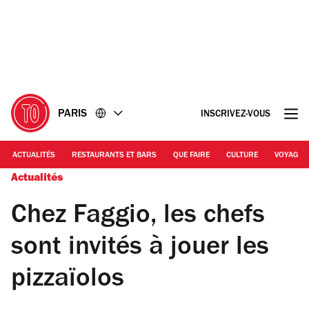
Accéder
Accéder
au
au
contenu
pied
de
page
PARIS
INSCRIVEZ-VOUS
ACTUALITÉS
RESTAURANTS ET BARS
QUE FAIRE
CULTURE
VOYAGE
Actualités
Chez Faggio, les chefs
sont invités à jouer les
pizzaïolos