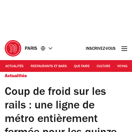
Accéder
Accéder
au
au
contenu
pied
de
page
PARIS
INSCRIVEZ-VOUS
ACTUALITÉS
RESTAURANTS ET BARS
QUE FAIRE
CULTURE
VOYAGE
Actualités
Coup de froid sur les
rails : une ligne de
métro entièrement