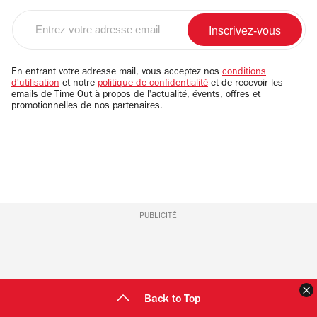
Entrez
votre
adresse
email
En entrant votre adresse mail, vous acceptez nos
conditions
d'utilisation
et notre
politique de confidentialité
et de recevoir les
emails de Time Out à propos de l'actualité, évents, offres et
promotionnelles de nos partenaires.
PUBLICITÉ
F
Back to Top