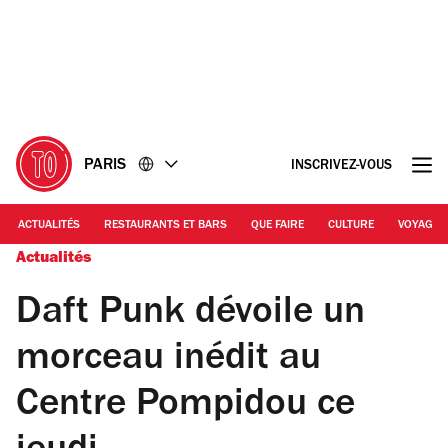
Accéder
Accéder
au
au
contenu
pied
de
page
PARIS
INSCRIVEZ-VOUS
ACTUALITÉS
RESTAURANTS ET BARS
QUE FAIRE
CULTURE
VOYAGE
Actualités
Daft Punk dévoile un
morceau inédit au
Centre Pompidou ce