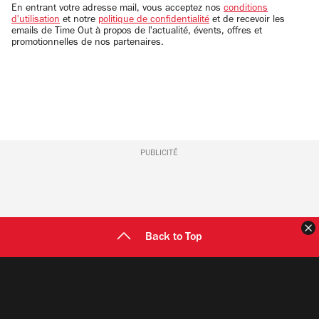
email
En entrant votre adresse mail, vous acceptez nos
conditions
d'utilisation
et notre
politique de confidentialité
et de recevoir les
emails de Time Out à propos de l'actualité, évents, offres et
promotionnelles de nos partenaires.
PUBLICITÉ
F
Back to Top