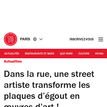
Accéder
Accéder
au
au
contenu
pied
de
page
PARIS
INSCRIVEZ-VOUS
ACTUALITÉS
RESTAURANTS ET BARS
QUE FAIRE
CULTURE
VOYAGE
Actualités
Dans la rue, une street
artiste transforme les
plaques d’égout en