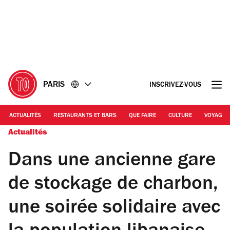
Accéder
Accéder
au
au
contenu
pied
de
page
PARIS
INSCRIVEZ-VOUS
ACTUALITÉS
RESTAURANTS ET BARS
QUE FAIRE
CULTURE
VOYAGE
Actualités
Dans une ancienne gare
de stockage de charbon,
une soirée solidaire avec