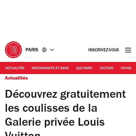
Accéder
Accéder
au
au
contenu
pied
de
page
PARIS
INSCRIVEZ-VOUS
ACTUALITÉS
RESTAURANTS ET BARS
QUE FAIRE
CULTURE
VOYAGE
Actualités
Découvrez gratuitement
les coulisses de la
Galerie privée Louis