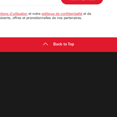
tions d'utilisation
et notre
politique de confidentialité
et de
 évents, offres et promotionnelles de nos partenaires.
Back to Top