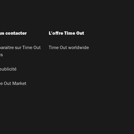
s contacter
L'offre Time Out
araitre sur Time Out
Time Out worldwide
is
publicité
e Out Market