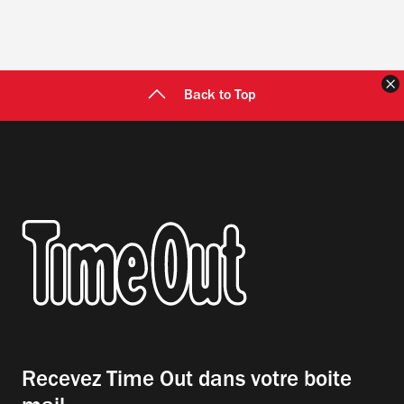
F
Back to Top
Recevez Time Out dans votre boite