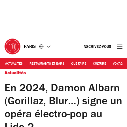
Accéder
Accéder
au
au
contenu
pied
de
page
PARIS
INSCRIVEZ-VOUS
ACTUALITÉS
RESTAURANTS ET BARS
QUE FAIRE
CULTURE
VOYAGE
Actualités
En 2024, Damon Albarn
(Gorillaz, Blur…) signe un
opéra électro-pop au