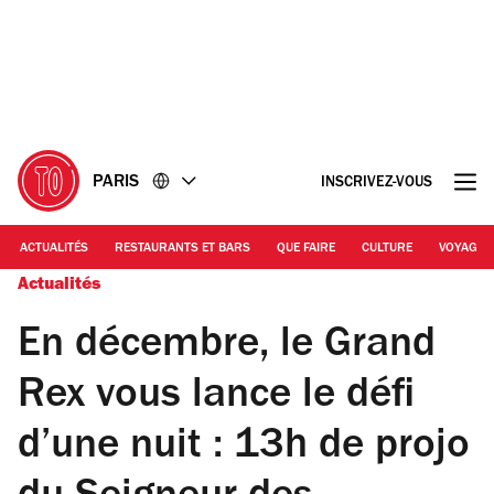
Accéder
Accéder
au
au
contenu
pied
de
page
PARIS
INSCRIVEZ-VOUS
ACTUALITÉS
RESTAURANTS ET BARS
QUE FAIRE
CULTURE
VOYAGE
Actualités
En décembre, le Grand
Rex vous lance le défi
d’une nuit : 13h de projo