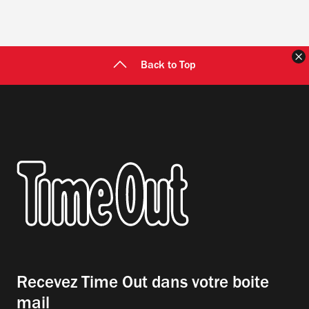
F
Back to Top
Recevez Time Out dans votre boite
mail