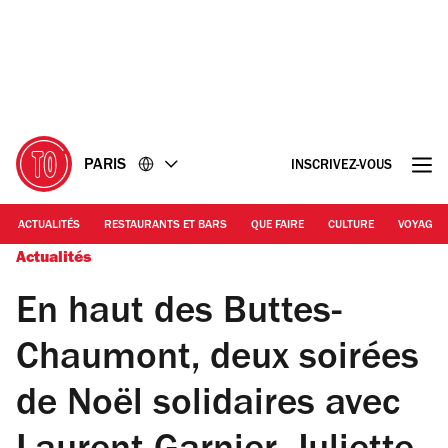
Accéder
Accéder
au
au
contenu
pied
de
page
PARIS
INSCRIVEZ-VOUS
ACTUALITÉS
RESTAURANTS ET BARS
QUE FAIRE
CULTURE
VOYAGE
Actualités
En haut des Buttes-
Chaumont, deux soirées
de Noël solidaires avec