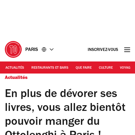
Accéder
Accéder
au
au
contenu
pied
de
page
PARIS
INSCRIVEZ-VOUS
ACTUALITÉS
RESTAURANTS ET BARS
QUE FAIRE
CULTURE
VOYAGE
Actualités
En plus de dévorer ses
livres, vous allez bientôt
pouvoir manger du