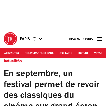
Accéder
Accéder
au
au
contenu
pied
de
page
PARIS
INSCRIVEZ-VOUS
ACTUALITÉS
RESTAURANTS ET BARS
QUE FAIRE
CULTURE
VOYAGE
Actualités
En septembre, un
festival permet de revoir
des classiques du