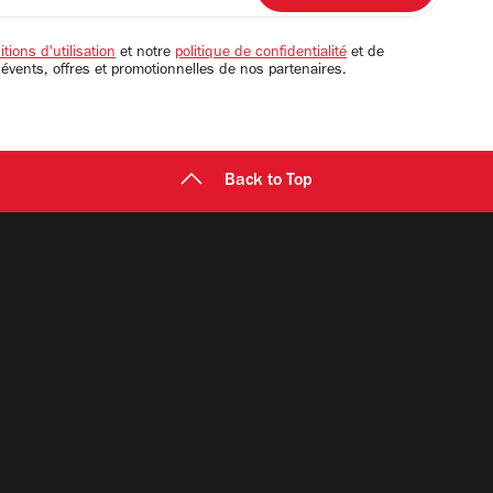
tions d'utilisation
et notre
politique de confidentialité
et de
 évents, offres et promotionnelles de nos partenaires.
Back to Top