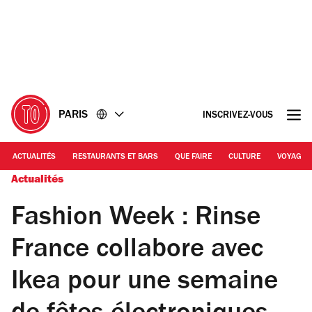
Accéder
Accéder
au
au
contenu
pied
de
page
PARIS
INSCRIVEZ-VOUS
ACTUALITÉS
RESTAURANTS ET BARS
QUE FAIRE
CULTURE
VOYAGE
Actualités
Fashion Week : Rinse
France collabore avec
Ikea pour une semaine