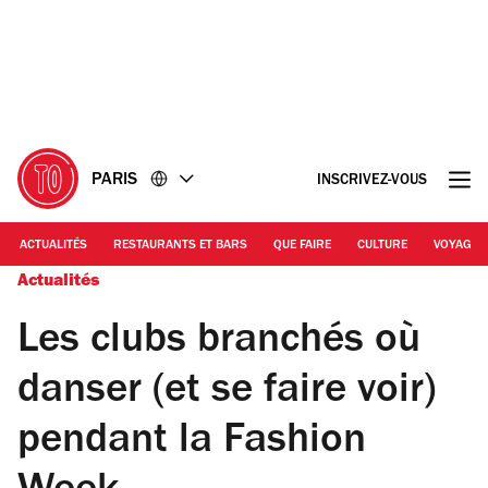
Accéder
Accéder
au
au
contenu
pied
de
page
PARIS
INSCRIVEZ-VOUS
ACTUALITÉS
RESTAURANTS ET BARS
QUE FAIRE
CULTURE
VOYAGE
Actualités
Les clubs branchés où
danser (et se faire voir)
pendant la Fashion