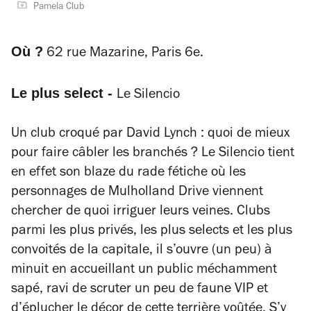
Pamela Club
Où ?
62 rue Mazarine, Paris 6e.
Le plus select -
Le Silencio
Un club croqué par David Lynch : quoi de mieux
pour faire câbler les branchés ?
Le Silencio tient
en effet son blaze du rade fétiche où les
personnages de
Mulholland Drive
viennent
chercher de quoi irriguer leurs veines. Clubs
parmi les plus privés, l
es plus selects
et les plus
convoités de la capitale, il s’ouvre (un peu) à
minuit en accueillant un public méchamment
sapé, ravi de scruter un peu de faune VIP et
d’éplucher le décor de cette terrière voûtée. S’y