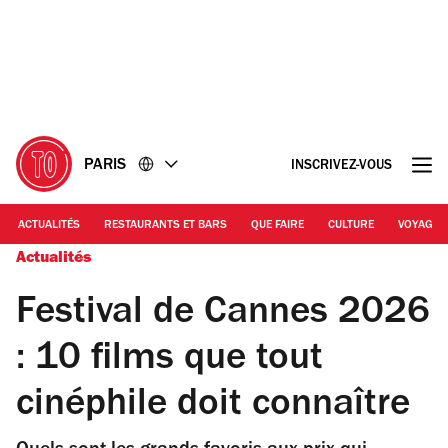
Accéder
Accéder
au
au
contenu
pied
de
page
PARIS
INSCRIVEZ-VOUS
ACTUALITÉS
RESTAURANTS ET BARS
QUE FAIRE
CULTURE
VOYAGE
Actualités
Festival de Cannes 2026
: 10 films que tout
cinéphile doit connaître