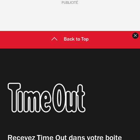
PUBLICITÉ
F
Back to Top
Recevez Time Out dans votre boite